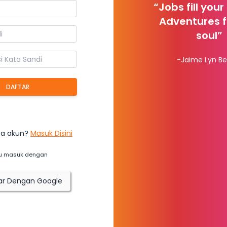
“Jobs fill your
Adventures fi
soul”
-Jaime Lyn Be
DAFTAR
a akun?
Masuk Disini
u masuk dengan
ar Dengan Google