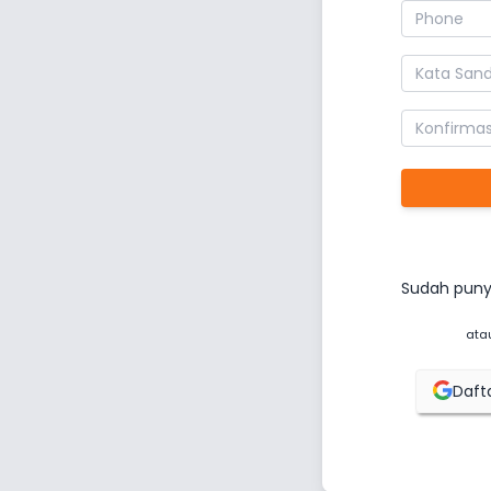
Sudah puny
ata
Daft