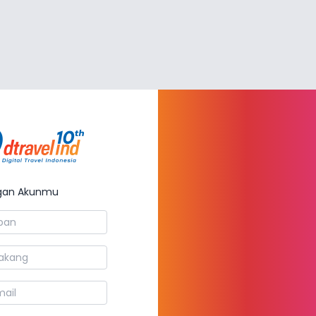
Dtravelind
gan Akunmu