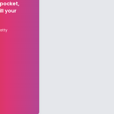
 pocket,
ll your
atty